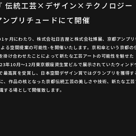
『 伝統工芸×デザイン×テクノロジー
アンプリチュードにて開催
⾦）の1ヶ⽉にわたり、株式会社⽇吉屋と株式会社博展、京都アンプ
による空間提案の可能性-を開催いたします。京和傘という京都の
を掛け合わせたことによって新たな⼯芸アートの可能性を魅せた
23年10⽉〜12⽉東京銀座資⽣堂ビルで展⽰されていたウィン
wardで最⾼賞を受賞し、⽇本空間デザイン賞ではグランプリを獲
に、作品の核となった京都伝統⼯芸の美しさや技術、新たな⼯芸
識する場として開催致します。