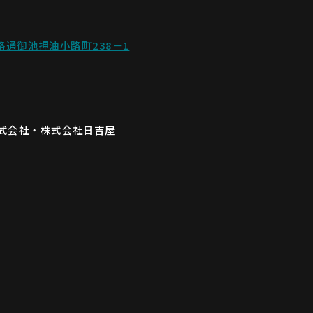
路通御池押油小路町238－1
式会社・株式会社日吉屋