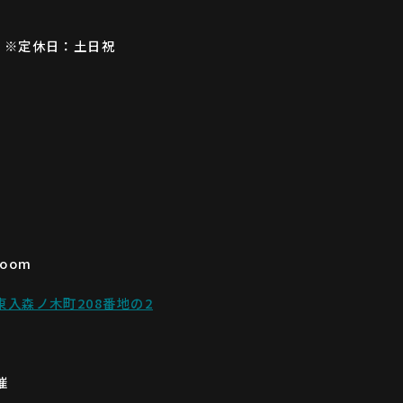
） ※定休日：土日祝
oom
東入森ノ木町208番地の2
催