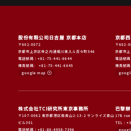
股份有限公司日吉屋 京都本店
京都西
〒602-0072
〒602-0
京都市上京区寺之内通堀川東入ル百々町546
京都市上
電話號碼：+81-75-441-6644
電話號碼：
傳真號碼: +81-75-441-6645
傳真號碼: 
google map
googl
株式会社TCI研究所東京事務所
巴黎辦
〒107-0062 東京都港区南青山2-13-2 サンライズ青山
17B rue
ビル301
TEL : +
電話號碼：+81-80-4958-7396
googl