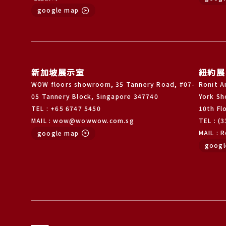
google map
新加坡展示室
紐約展
WOW floors showroom, 35 Tannery Road, #07-
Ronit A
05 Tannery Block, Singapore 347740
York Sh
TEL : +65 6747 5450
10th Fl
MAIL : wow@wowwow.com.sg
TEL : (
MAIL : 
google map
googl