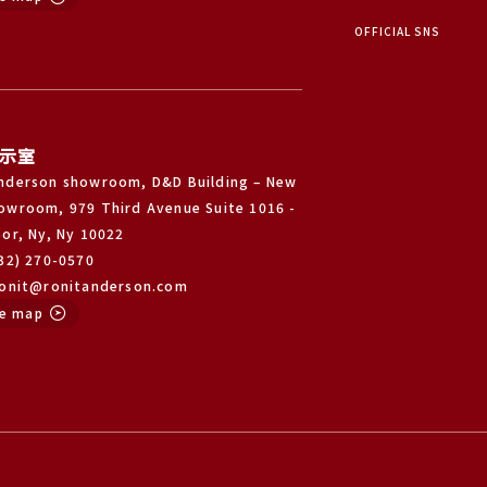
OFFICIAL SNS
示室
nderson showroom, D&D Building – New
owroom, 979 Third Avenue Suite 1016 -
oor, Ny, Ny 10022
332) 270-0570
Ronit@ronitanderson.com
e map