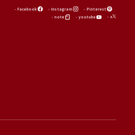
- Facebook
- Instagram
- Pinterest
- x
- note
- youtube