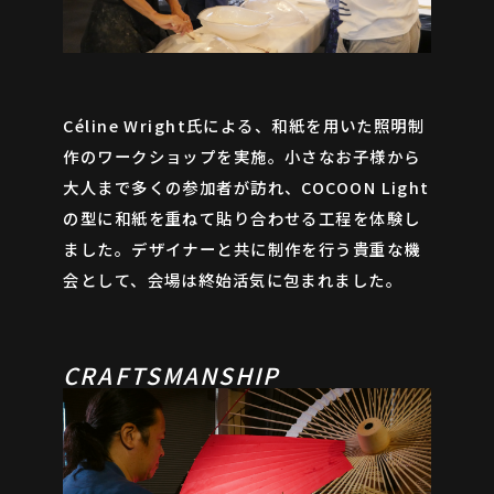
Céline Wright氏による、和紙を用いた照明制
作のワークショップを実施。小さなお子様から
大人まで多くの参加者が訪れ、COCOON Light
の型に和紙を重ねて貼り合わせる工程を体験し
ました。デザイナーと共に制作を行う貴重な機
会として、会場は終始活気に包まれました。
JA
EN
ZH
CRAFTSMANSHIP